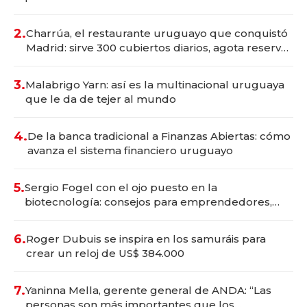
Montevideo; inversión total asciende a US$ 54
millones
2.
Charrúa, el restaurante uruguayo que conquistó
Madrid: sirve 300 cubiertos diarios, agota reservas
con un mes de anticipación y prepara apertura
3.
Malabrigo Yarn: así es la multinacional uruguaya
que le da de tejer al mundo
4.
De la banca tradicional a Finanzas Abiertas: cómo
avanza el sistema financiero uruguayo
5.
Sergio Fogel con el ojo puesto en la
biotecnología: consejos para emprendedores,
oportunidades de inversión y el rol de la IA
6.
Roger Dubuis se inspira en los samuráis para
crear un reloj de US$ 384.000
7.
Yaninna Mella, gerente general de ANDA: “Las
personas son más importantes que los