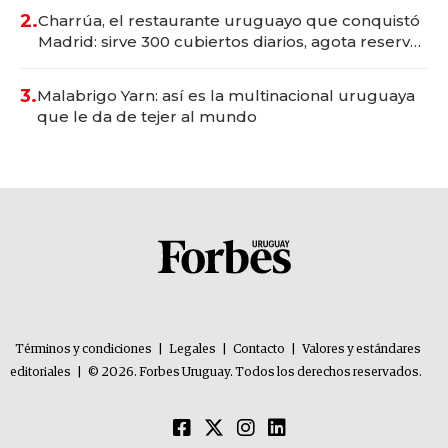
millones
2.
Charrúa, el restaurante uruguayo que conquistó
Madrid: sirve 300 cubiertos diarios, agota reservas
con un mes de anticipación y prepara apertura
3.
Malabrigo Yarn: así es la multinacional uruguaya
que le da de tejer al mundo
Términos y condiciones
|
Legales
|
Contacto
|
Valores y estándares
editoriales
|
© 2026. Forbes Uruguay. Todos los derechos reservados.