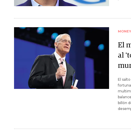
MONE
El 
al '
mu
El salt
fortuna
multimi
balance
billón 
desem