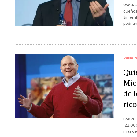
Steve B
dueños 
Sin emb
podrían
RANKI
Quié
Micr
de 
ric
Los 20 
122.000
más de 