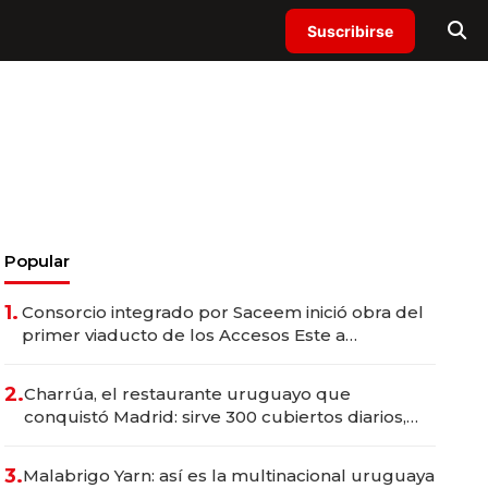
Suscribirse
Popular
1.
Consorcio integrado por Saceem inició obra del
primer viaducto de los Accesos Este a
Montevideo; inversión total asciende a US$ 54
millones
2.
Charrúa, el restaurante uruguayo que
conquistó Madrid: sirve 300 cubiertos diarios,
agota reservas con un mes de anticipación y
prepara apertura
3.
Malabrigo Yarn: así es la multinacional uruguaya