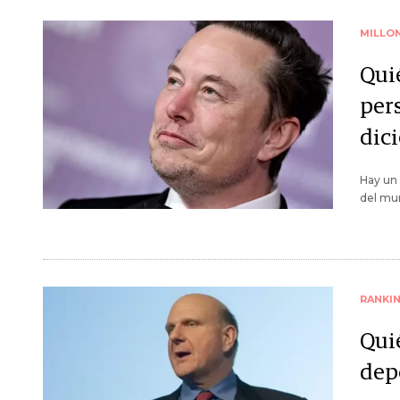
MILLO
Qui
per
dic
Hay un 
del mu
RANKI
Qui
dep