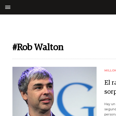
#Rob Walton
MILLO
El r
sor
Hay un 
segundo
persona