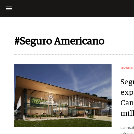
#Seguro Americano
BRAND
Seg
exp
Can
mil
La inst
infraes