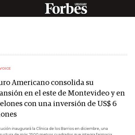
VOICE
uro Americano consolida su
ansión en el este de Montevideo y en
elones con una inversión de US$ 6
lones
itución inaugurará la Clínica de los Barrios en diciembre, una
tructura de más 2500 metros cuadrados que integra farmacia