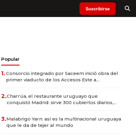
Suscribirse
Popular
1.
Consorcio integrado por Saceem inició obra del
primer viaducto de los Accesos Este a
Montevideo; inversión total asciende a US$ 54
millones
2.
Charrúa, el restaurante uruguayo que
conquistó Madrid: sirve 300 cubiertos diarios,
agota reservas con un mes de anticipación y
prepara apertura
3.
Malabrigo Yarn: así es la multinacional uruguaya
que le da de tejer al mundo