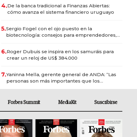
4.
De la banca tradicional a Finanzas Abiertas:
cómo avanza el sistema financiero uruguayo
5.
Sergio Fogel con el ojo puesto en la
biotecnología: consejos para emprendedores,
oportunidades de inversión y el rol de la IA
6.
Roger Dubuis se inspira en los samuráis para
crear un reloj de US$ 384.000
7.
Yaninna Mella, gerente general de ANDA: “Las
personas son más importantes que los
problemas”
Forbes Summit
MediaKit
Suscribirse