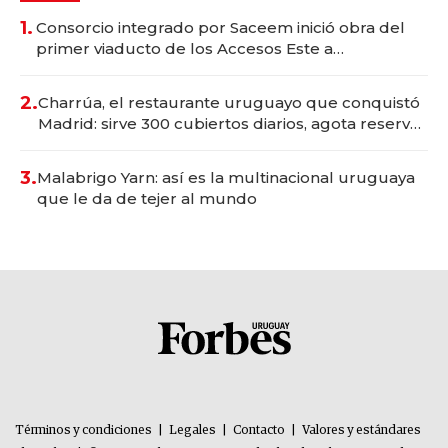
1.
Consorcio integrado por Saceem inició obra del
primer viaducto de los Accesos Este a
Montevideo; inversión total asciende a US$ 54
millones
2.
Charrúa, el restaurante uruguayo que conquistó
Madrid: sirve 300 cubiertos diarios, agota reservas
con un mes de anticipación y prepara apertura
3.
Malabrigo Yarn: así es la multinacional uruguaya
que le da de tejer al mundo
Términos y condiciones
|
Legales
|
Contacto
|
Valores y estándares