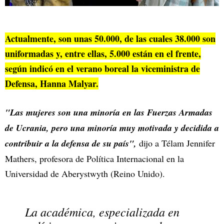
Actualmente, son unas 50.000, de las cuales 38.000 son
uniformadas y, entre ellas, 5.000 están en el frente,
según indicó en el verano boreal la viceministra de
Defensa, Hanna Malyar.
"Las mujeres son una minoría en las Fuerzas Armadas
de Ucrania, pero una minoría muy motivada y decidida a
contribuir a la defensa de su país",
dijo a Télam Jennifer
Mathers, profesora de Política Internacional en la
Universidad de Aberystwyth (Reino Unido).
La académica, especializada en