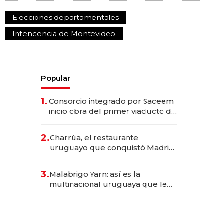
Elecciones departamentales
Intendencia de Montevideo
Popular
1.
Consorcio integrado por Saceem
inició obra del primer viaducto de
los Accesos Este a Montevideo;
inversión total asciende a US$ 54
2.
Charrúa, el restaurante
millones
uruguayo que conquistó Madrid:
sirve 300 cubiertos diarios, agota
reservas con un mes de
3.
Malabrigo Yarn: así es la
anticipación y prepara apertura
multinacional uruguaya que le
da de tejer al mundo