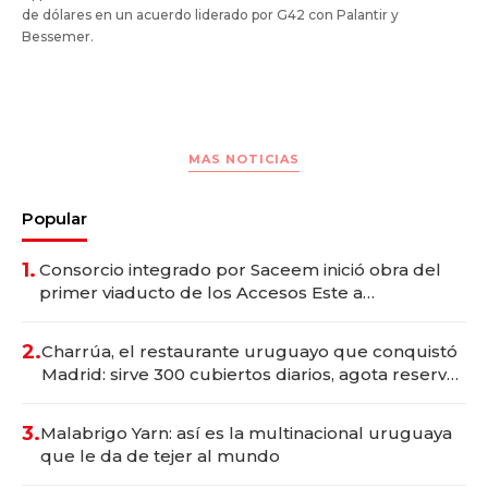
de dólares en un acuerdo liderado por G42 con Palantir y
Bessemer.
MAS NOTICIAS
Popular
1.
Consorcio integrado por Saceem inició obra del
primer viaducto de los Accesos Este a
Montevideo; inversión total asciende a US$ 54
millones
2.
Charrúa, el restaurante uruguayo que conquistó
Madrid: sirve 300 cubiertos diarios, agota reservas
con un mes de anticipación y prepara apertura
3.
Malabrigo Yarn: así es la multinacional uruguaya
que le da de tejer al mundo