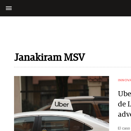
Janakiram MSV
INNOV
Ube
de 
adv
El cas