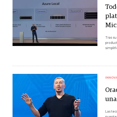
Tod
pla
Mic
Tras su
product
simplif
INNOV
Ora
una
Las tec
puente 