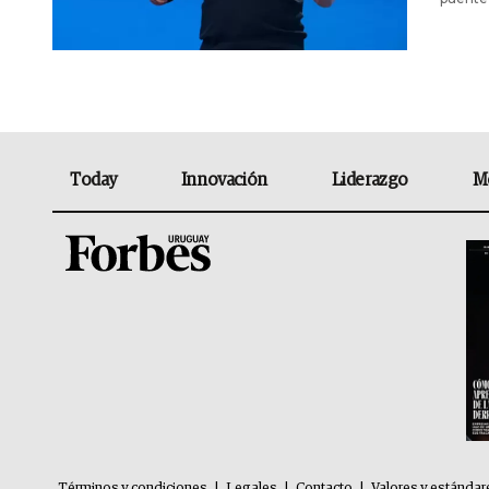
Today
Innovación
Liderazgo
M
Términos y condiciones
|
Legales
|
Contacto
|
Valores y estándar