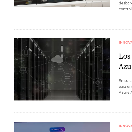
desbord
control 
INNOV
Los
Azu
En su c
para em
Azure A
INNOV