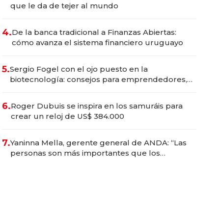
que le da de tejer al mundo
4.
De la banca tradicional a Finanzas Abiertas:
cómo avanza el sistema financiero uruguayo
5.
Sergio Fogel con el ojo puesto en la
biotecnología: consejos para emprendedores,
oportunidades de inversión y el rol de la IA
6.
Roger Dubuis se inspira en los samuráis para
crear un reloj de US$ 384.000
7.
Yaninna Mella, gerente general de ANDA: “Las
personas son más importantes que los
problemas”