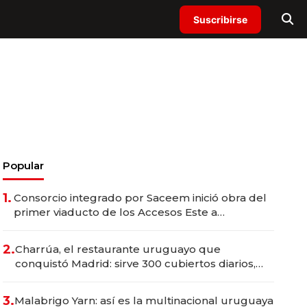
Suscribirse
Popular
1.
Consorcio integrado por Saceem inició obra del
primer viaducto de los Accesos Este a
Montevideo; inversión total asciende a US$ 54
millones
2.
Charrúa, el restaurante uruguayo que
conquistó Madrid: sirve 300 cubiertos diarios,
agota reservas con un mes de anticipación y
prepara apertura
3.
Malabrigo Yarn: así es la multinacional uruguaya