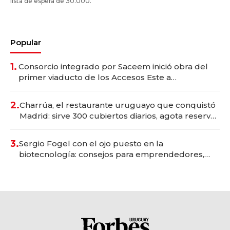
lista de espera de 30.000.
Popular
1.
Consorcio integrado por Saceem inició obra del
primer viaducto de los Accesos Este a
Montevideo; inversión total asciende a US$ 54
millones
2.
Charrúa, el restaurante uruguayo que conquistó
Madrid: sirve 300 cubiertos diarios, agota reservas
con un mes de anticipación y prepara apertura
3.
Sergio Fogel con el ojo puesto en la
biotecnología: consejos para emprendedores,
oportunidades de inversión y el rol de la IA