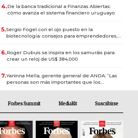
4.
De la banca tradicional a Finanzas Abiertas:
cómo avanza el sistema financiero uruguayo
5.
Sergio Fogel con el ojo puesto en la
biotecnología: consejos para emprendedores,
oportunidades de inversión y el rol de la IA
6.
Roger Dubuis se inspira en los samuráis para
crear un reloj de US$ 384.000
7.
Yaninna Mella, gerente general de ANDA: “Las
personas son más importantes que los
problemas”
Forbes Summit
MediaKit
Suscribirse