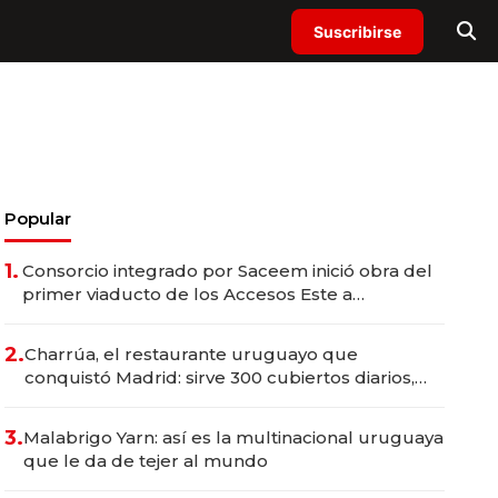
Suscribirse
Popular
1.
Consorcio integrado por Saceem inició obra del
primer viaducto de los Accesos Este a
Montevideo; inversión total asciende a US$ 54
millones
2.
Charrúa, el restaurante uruguayo que
conquistó Madrid: sirve 300 cubiertos diarios,
agota reservas con un mes de anticipación y
prepara apertura
3.
Malabrigo Yarn: así es la multinacional uruguaya
que le da de tejer al mundo