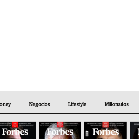
oney
Negocios
Lifestyle
Millonarios