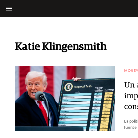
Katie Klingensmith
MONE
Un 
imp
con
La polí
fuente 