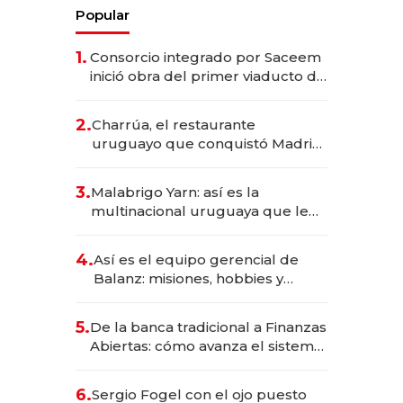
Popular
1.
Consorcio integrado por Saceem
inició obra del primer viaducto de
los Accesos Este a Montevideo;
inversión total asciende a US$ 54
2.
Charrúa, el restaurante
millones
uruguayo que conquistó Madrid:
sirve 300 cubiertos diarios, agota
reservas con un mes de
3.
Malabrigo Yarn: así es la
anticipación y prepara apertura
multinacional uruguaya que le
da de tejer al mundo
4.
Así es el equipo gerencial de
Balanz: misiones, hobbies y
metas para este año
5.
De la banca tradicional a Finanzas
Abiertas: cómo avanza el sistema
financiero uruguayo
6.
Sergio Fogel con el ojo puesto