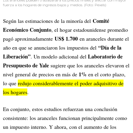
Los aranceles pueden trasladarse a los precios finales y afectar con mayor
fuerza a los hogares de ingresos bajos y medios. (Foto: Pexels)
Comité
Según las estimaciones de la minoría del
Económico Conjunto
, el hogar estadounidense promedio
US$ 1.700
pagó aproximadamente
en aranceles durante el
“Día de la
año en que se anunciaron los impuestos del
Liberación”
Laboratorio de
. Un modelo adicional del
Presupuesto de Yale
sugiere que los aranceles elevaron el
1%
nivel general de precios en más de
en el corto plazo,
lo que
redujo considerablemente el poder adquisitivo de
los hogares
.
En conjunto, estos estudios refuerzan una conclusión
consistente: los aranceles funcionan principalmente como
un impuesto interno. Y ahora, con el aumento de los