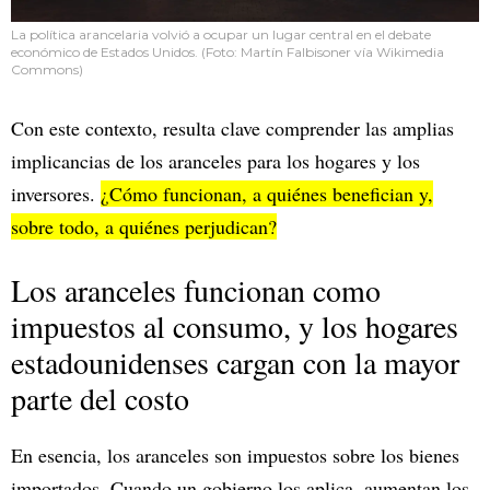
La política arancelaria volvió a ocupar un lugar central en el debate
económico de Estados Unidos. (Foto: Martín Falbisoner vía Wikimedia
Commons)
Con este contexto, resulta clave comprender las amplias
implicancias de los aranceles para los hogares y los
inversores.
¿Cómo funcionan, a quiénes benefician y,
sobre todo, a quiénes perjudican?
Los aranceles funcionan como
impuestos al consumo, y los hogares
estadounidenses cargan con la mayor
parte del costo
En esencia, los aranceles son impuestos sobre los bienes
importados. Cuando un gobierno los aplica, aumentan los