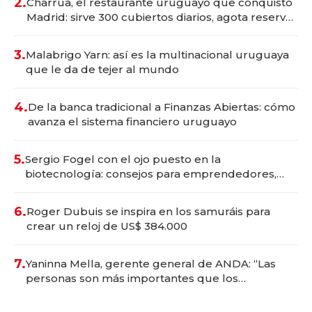
2.
Charrúa, el restaurante uruguayo que conquistó
Madrid: sirve 300 cubiertos diarios, agota reservas
con un mes de anticipación y prepara apertura
3.
Malabrigo Yarn: así es la multinacional uruguaya
que le da de tejer al mundo
4.
De la banca tradicional a Finanzas Abiertas: cómo
avanza el sistema financiero uruguayo
5.
Sergio Fogel con el ojo puesto en la
biotecnología: consejos para emprendedores,
oportunidades de inversión y el rol de la IA
6.
Roger Dubuis se inspira en los samuráis para
crear un reloj de US$ 384.000
7.
Yaninna Mella, gerente general de ANDA: “Las
personas son más importantes que los
problemas”