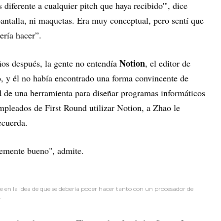
 diferente a cualquier pitch que haya recibido'", dice
ntalla, ni maquetas. Era muy conceptual, pero sentí que
ería hacer”.
Notion
os después, la gente no entendía
, el editor de
, y él no había encontrado una forma convincente de
ad de una herramienta para diseñar programas informáticos
mpleados de First Round utilizar Notion, a Zhao le
ecuerda.
ntemente bueno", admite.
en la idea de que se debería poder hacer tanto con un procesador de
.