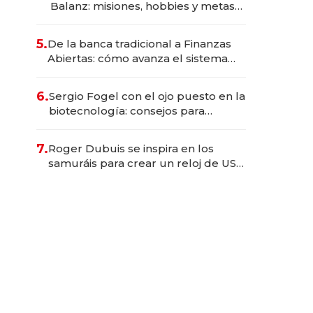
Balanz: misiones, hobbies y metas
para este año
5.
De la banca tradicional a Finanzas
Abiertas: cómo avanza el sistema
financiero uruguayo
6.
Sergio Fogel con el ojo puesto en la
biotecnología: consejos para
emprendedores, oportunidades de
inversión y el rol de la IA
7.
Roger Dubuis se inspira en los
samuráis para crear un reloj de US$
384.000