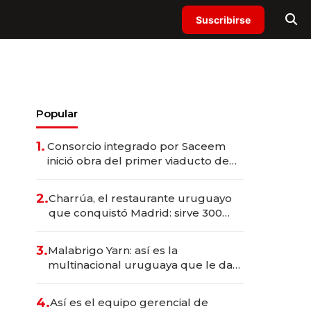
Suscribirse
Popular
1.
Consorcio integrado por Saceem
inició obra del primer viaducto de
los Accesos Este a Montevideo;
inversión total asciende a US$ 54
2.
Charrúa, el restaurante uruguayo
millones
que conquistó Madrid: sirve 300
cubiertos diarios, agota reservas
con un mes de anticipación y
3.
Malabrigo Yarn: así es la
prepara apertura
multinacional uruguaya que le da
de tejer al mundo
4.
Así es el equipo gerencial de