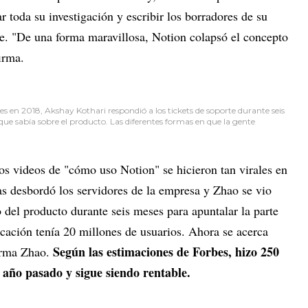
ar toda su investigación y escribir los borradores de su
e. "De una forma maravillosa, Notion colapsó el concepto
irma.
s en 2018, Akshay Kothari respondió a los tickets de soporte durante seis
ue sabía sobre el producto. Las diferentes formas en que la gente
s videos de "cómo uso Notion" se hicieron tan virales en
s desbordó los servidores de la empresa y Zhao se vio
o del producto durante seis meses para apuntalar la parte
cación tenía 20 millones de usuarios. Ahora se acerca
Según las estimaciones de Forbes, hizo 250
firma Zhao.
l año pasado y sigue siendo rentable.