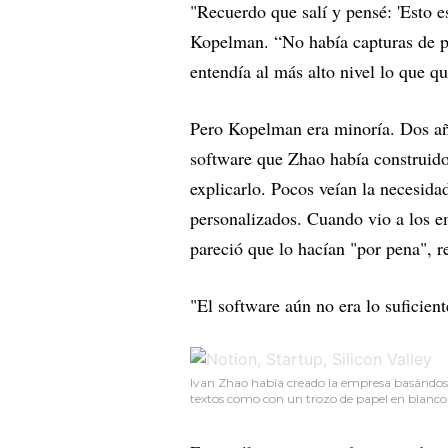
"Recuerdo que salí y pensé: 'Esto es
Kopelman. “No había capturas de pa
entendía al más alto nivel lo que qu
Pero Kopelman era minoría. Dos añ
software que Zhao había construido
explicarlo. Pocos veían la necesid
personalizados. Cuando vio a los e
pareció que lo hacían "por pena", r
"El software aún no era lo suficie
Ivan Zhao había creado la empresa basándose 
textos como con un trozo de papel en blanco