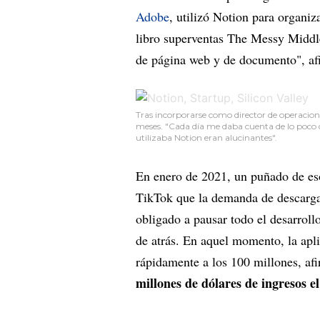
Adobe
, utilizó Notion para organiz
libro superventas The Messy Middl
de página web y de documento", af
Tras incorporarse como director de operacione
meses. "Cada día me daba cuenta de lo poco q
utilizaba Notion eran alucinantes".
En enero de 2021, un puñado de eso
TikTok que la demanda de descarga
obligado a pausar todo el desarroll
de atrás. En aquel momento, la apli
rápidamente a los 100 millones, a
millones de dólares de ingresos e