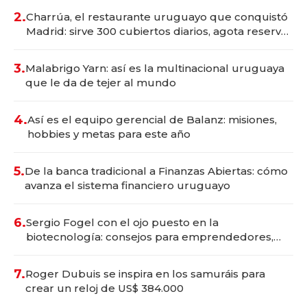
millones
2.
Charrúa, el restaurante uruguayo que conquistó
Madrid: sirve 300 cubiertos diarios, agota reservas
con un mes de anticipación y prepara apertura
3.
Malabrigo Yarn: así es la multinacional uruguaya
que le da de tejer al mundo
4.
Así es el equipo gerencial de Balanz: misiones,
hobbies y metas para este año
5.
De la banca tradicional a Finanzas Abiertas: cómo
avanza el sistema financiero uruguayo
6.
Sergio Fogel con el ojo puesto en la
biotecnología: consejos para emprendedores,
oportunidades de inversión y el rol de la IA
7.
Roger Dubuis se inspira en los samuráis para
crear un reloj de US$ 384.000