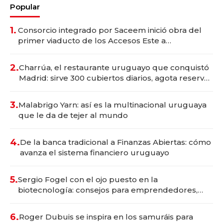
Popular
1.
Consorcio integrado por Saceem inició obra del
primer viaducto de los Accesos Este a
Montevideo; inversión total asciende a US$ 54
millones
2.
Charrúa, el restaurante uruguayo que conquistó
Madrid: sirve 300 cubiertos diarios, agota reservas
con un mes de anticipación y prepara apertura
3.
Malabrigo Yarn: así es la multinacional uruguaya
que le da de tejer al mundo
4.
De la banca tradicional a Finanzas Abiertas: cómo
avanza el sistema financiero uruguayo
5.
Sergio Fogel con el ojo puesto en la
biotecnología: consejos para emprendedores,
oportunidades de inversión y el rol de la IA
6.
Roger Dubuis se inspira en los samuráis para