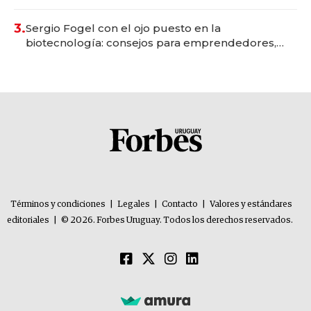
con un mes de anticipación y prepara apertura
3.
Sergio Fogel con el ojo puesto en la
biotecnología: consejos para emprendedores,
oportunidades de inversión y el rol de la IA
Términos y condiciones
|
Legales
|
Contacto
|
Valores y estándares
editoriales
|
© 2026. Forbes Uruguay. Todos los derechos reservados.