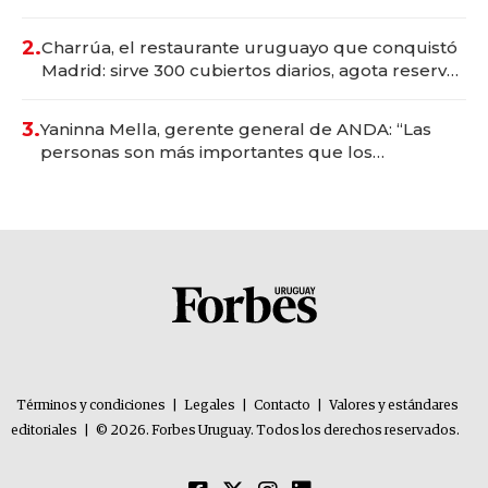
Montevideo; inversión total asciende a US$ 54
millones
2.
Charrúa, el restaurante uruguayo que conquistó
Madrid: sirve 300 cubiertos diarios, agota reservas
con un mes de anticipación y prepara apertura
3.
Yaninna Mella, gerente general de ANDA: “Las
personas son más importantes que los
problemas”
Términos y condiciones
|
Legales
|
Contacto
|
Valores y estándares
editoriales
|
© 2026. Forbes Uruguay. Todos los derechos reservados.