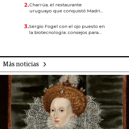
inversión total asciende a US$ 54
2.
Charrúa, el restaurante
millones
uruguayo que conquistó Madrid:
sirve 300 cubiertos diarios, agota
reservas con un mes de
3.
Sergio Fogel con el ojo puesto en
anticipación y prepara apertura
la biotecnología: consejos para
emprendedores, oportunidades
de inversión y el rol de la IA
Más noticias