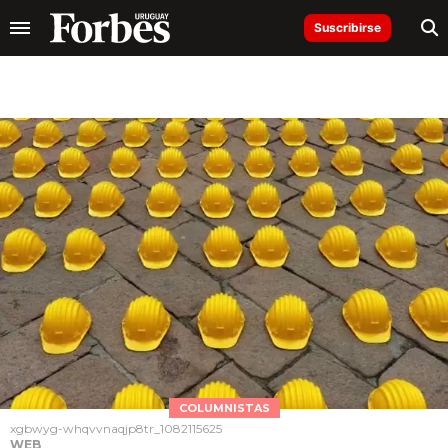
Suscribirse
COLUMNISTAS
xgbwyg-whqvvnaqjp8tr_1082115625
WEB