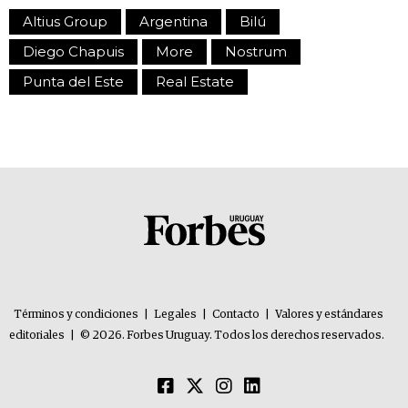
Altius Group
Argentina
Bilú
Diego Chapuis
More
Nostrum
Punta del Este
Real Estate
Términos y condiciones
|
Legales
|
Contacto
|
Valores y estándares
editoriales
|
© 2026. Forbes Uruguay. Todos los derechos reservados.