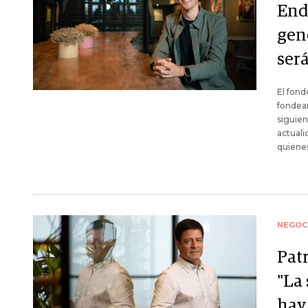
End
gen
ser
El fon
fondear
siguien
actuali
quienes
NEGOC
Pat
"La
hay