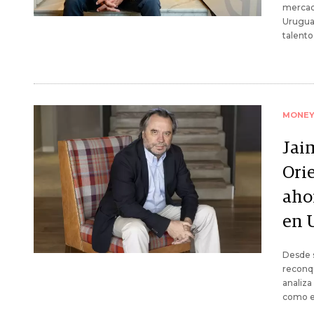
mercado
Uruguay
talento
MONE
Jaim
Ori
aho
en 
Desde s
reconqu
analiza
como es