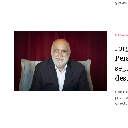
gestión
NEGOC
Jor
Pers
seg
desa
Con má
privado
directo