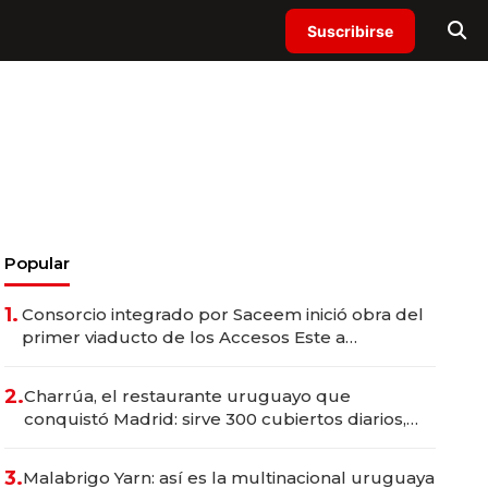
Suscribirse
Popular
1.
Consorcio integrado por Saceem inició obra del
primer viaducto de los Accesos Este a
Montevideo; inversión total asciende a US$ 54
millones
2.
Charrúa, el restaurante uruguayo que
conquistó Madrid: sirve 300 cubiertos diarios,
agota reservas con un mes de anticipación y
prepara apertura
3.
Malabrigo Yarn: así es la multinacional uruguaya