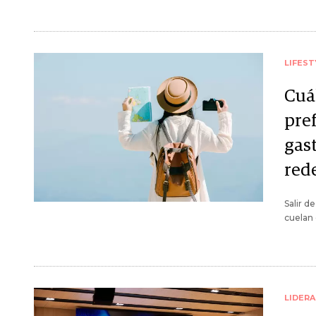
LIFEST
Cuál
pre
gas
red
Salir d
cuelan 
LIDER