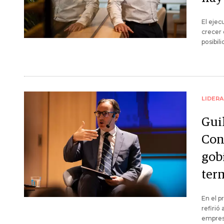
El ejec
crecer 
posibil
LIDER
Gui
Con
gob
ter
En el p
refirió
empresa