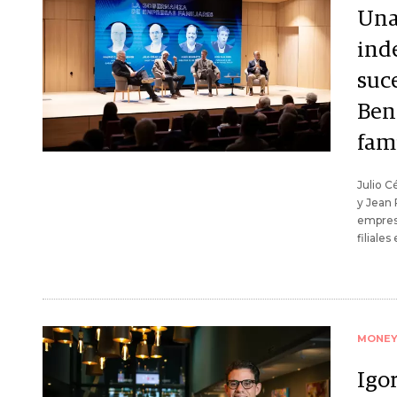
Una
ind
suce
Ben
fam
Julio C
y Jean
empresa
filiale
MONE
Igor