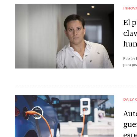
INNOV
El 
cla
hum
Fabián 
para pi
DAILY 
Auto
gue
esp