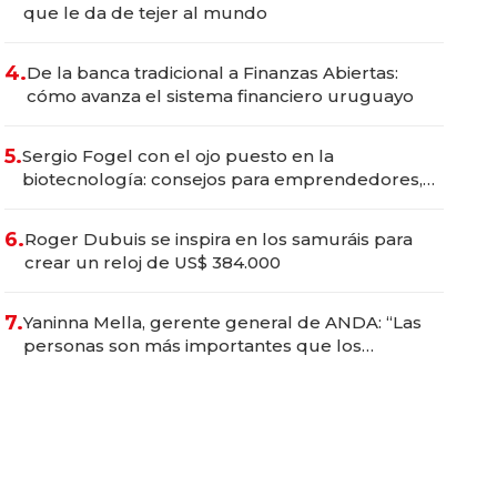
que le da de tejer al mundo
4.
De la banca tradicional a Finanzas Abiertas:
cómo avanza el sistema financiero uruguayo
5.
Sergio Fogel con el ojo puesto en la
biotecnología: consejos para emprendedores,
oportunidades de inversión y el rol de la IA
6.
Roger Dubuis se inspira en los samuráis para
crear un reloj de US$ 384.000
7.
Yaninna Mella, gerente general de ANDA: “Las
personas son más importantes que los
problemas”