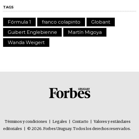
TAGS
Fórmula 1
franco colapinto
Globant
Guibert Englebienne
Martín Migoya
Wanda Weigert
Términos y condiciones
|
Legales
|
Contacto
|
Valores y estándares
editoriales
|
© 2026. Forbes Uruguay. Todos los derechos reservados.