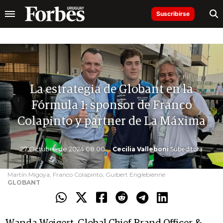
Suscribirse
La estrategia de Globant en la
Fórmula 1: sponsor de Franco
Colapinto y partner de La Máxima
27 Octubre de 2024 08.00
Cecilia Valleboni
Subeditora
Martín Migoya, Franco Colapinto, Guibert Englebienne
GLOBANT