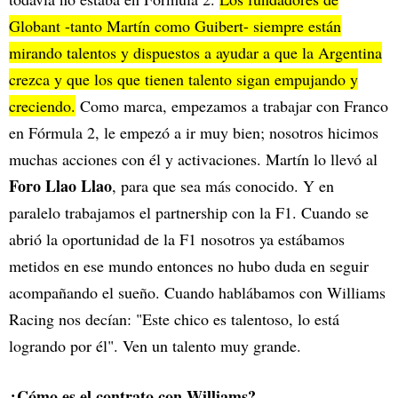
Globant -tanto Martín como Guibert- siempre están
mirando talentos y dispuestos a ayudar a que la Argentina
crezca y que los que tienen talento sigan empujando y
creciendo.
Como marca, empezamos a trabajar con Franco
en Fórmula 2, le empezó a ir muy bien; nosotros hicimos
muchas acciones con él y activaciones. Martín lo llevó al
Foro Llao Llao
, para que sea más conocido. Y en
paralelo trabajamos el partnership con la F1. Cuando se
abrió la oportunidad de la F1 nosotros ya estábamos
metidos en ese mundo entonces no hubo duda en seguir
acompañando el sueño. Cuando hablábamos con Williams
Racing nos decían: "Este chico es talentoso, lo está
logrando por él". Ven un talento muy grande.
¿Cómo es el contrato con Williams?