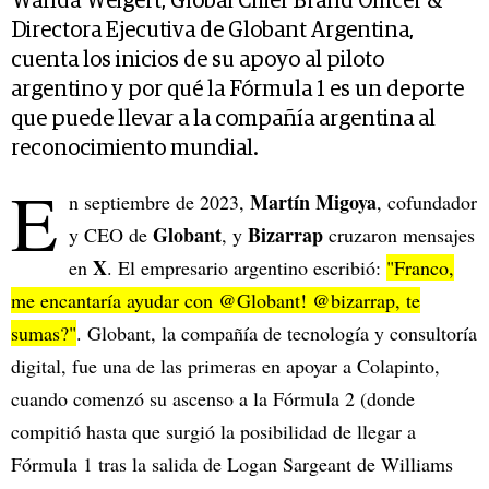
Wanda Weigert, Global Chief Brand Officer &
Directora Ejecutiva de Globant Argentina,
cuenta los inicios de su apoyo al piloto
argentino y por qué la Fórmula 1 es un deporte
que puede llevar a la compañía argentina al
reconocimiento mundial.
E
Martín Migoya
n septiembre de 2023,
, cofundador
Globant
Bizarrap
y CEO de
, y
cruzaron mensajes
X
en
. El empresario argentino escribió:
"Franco,
me encantaría ayudar con @Globant! @bizarrap, te
sumas?"
. Globant, la compañía de tecnología y consultoría
digital, fue una de las primeras en apoyar a Colapinto,
cuando comenzó su ascenso a la Fórmula 2 (donde
compitió hasta que surgió la posibilidad de llegar a
Fórmula 1 tras la salida de Logan Sargeant de Williams