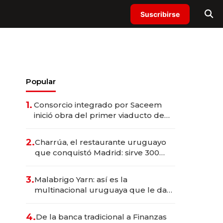
Suscribirse
Popular
1.
Consorcio integrado por Saceem
inició obra del primer viaducto de
los Accesos Este a Montevideo;
inversión total asciende a US$ 54
2.
Charrúa, el restaurante uruguayo
millones
que conquistó Madrid: sirve 300
cubiertos diarios, agota reservas
con un mes de anticipación y
3.
Malabrigo Yarn: así es la
prepara apertura
multinacional uruguaya que le da
de tejer al mundo
4.
De la banca tradicional a Finanzas