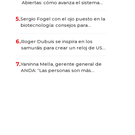
Abiertas: cómo avanza el sistema
financiero uruguayo
5.
Sergio Fogel con el ojo puesto en la
biotecnología: consejos para
emprendedores, oportunidades de
inversión y el rol de la IA
6.
Roger Dubuis se inspira en los
samuráis para crear un reloj de US$
384.000
7.
Yaninna Mella, gerente general de
ANDA: “Las personas son más
importantes que los problemas”