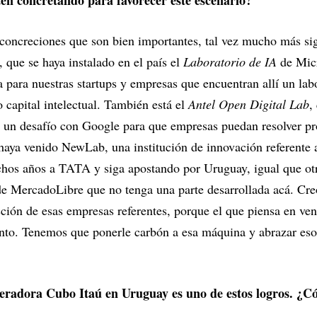
tén concretando para favorecer este escenario?
oncreciones que son bien importantes, tal vez mucho más sig
que se haya instalado en el país el
Laboratorio de IA
de Micr
a para nuestras startups y empresas que encuentran allí un labo
 capital intelectual. También está el
Antel Open Digital Lab
,
e un desafío con Google para que empresas puedan resolver p
haya venido NewLab, una institución de innovación referente 
os años a TATA y siga apostando por Uruguay, igual que otr
e MercadoLibre que no tenga una parte desarrollada acá. Cre
cción de esas empresas referentes, porque el que piensa en veni
ento. Tenemos que ponerle carbón a esa máquina y abrazar eso
eleradora Cubo Itaú en Uruguay es uno de estos logros. ¿C