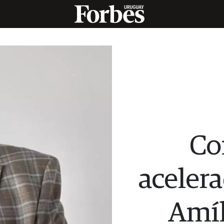
Con
acelera
Amíl