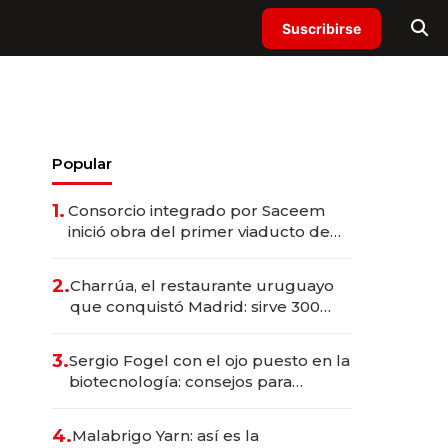
Suscribirse
Popular
1.
Consorcio integrado por Saceem
inició obra del primer viaducto de
los Accesos Este a Montevideo;
inversión total asciende a US$ 54
2.
Charrúa, el restaurante uruguayo
millones
que conquistó Madrid: sirve 300
cubiertos diarios, agota reservas
con un mes de anticipación y
3.
Sergio Fogel con el ojo puesto en la
prepara apertura
biotecnología: consejos para
emprendedores, oportunidades de
inversión y el rol de la IA
4.
Malabrigo Yarn: así es la