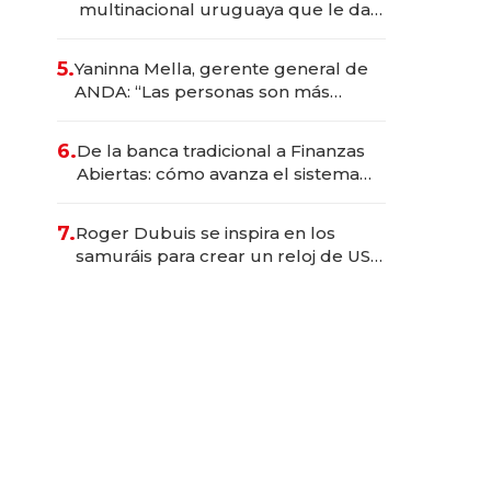
multinacional uruguaya que le da
de tejer al mundo
5.
Yaninna Mella, gerente general de
ANDA: “Las personas son más
importantes que los problemas”
6.
De la banca tradicional a Finanzas
Abiertas: cómo avanza el sistema
financiero uruguayo
7.
Roger Dubuis se inspira en los
samuráis para crear un reloj de US$
384.000