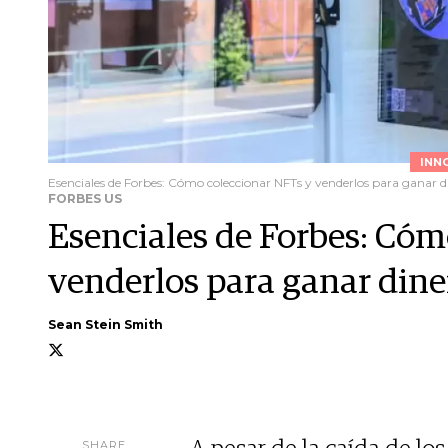
INN
Esenciales de Forbes: Cómo coleccionar NFTs y venderlos para ganar d
FORBES US
Esenciales de Forbes: Cóm
venderlos para ganar dine
Sean Stein Smith
SHARE