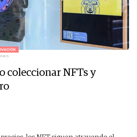
OVACIÓN
inero
o coleccionar NFTs y
ro