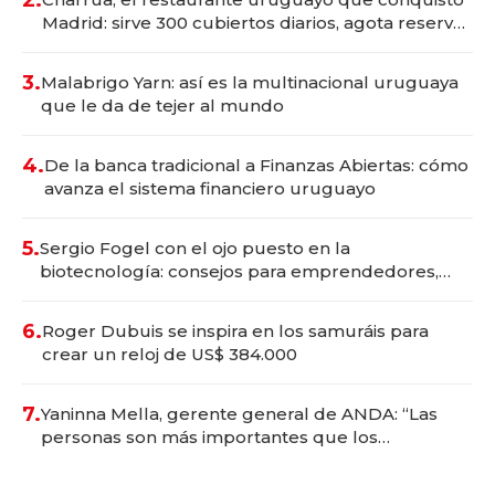
Madrid: sirve 300 cubiertos diarios, agota reservas
con un mes de anticipación y prepara apertura
3.
Malabrigo Yarn: así es la multinacional uruguaya
que le da de tejer al mundo
4.
De la banca tradicional a Finanzas Abiertas: cómo
avanza el sistema financiero uruguayo
5.
Sergio Fogel con el ojo puesto en la
biotecnología: consejos para emprendedores,
oportunidades de inversión y el rol de la IA
6.
Roger Dubuis se inspira en los samuráis para
crear un reloj de US$ 384.000
7.
Yaninna Mella, gerente general de ANDA: “Las
personas son más importantes que los
problemas”