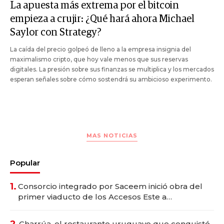
La apuesta más extrema por el bitcoin
empieza a crujir: ¿Qué hará ahora Michael
Saylor con Strategy?
La caída del precio golpeó de lleno a la empresa insignia del
maximalismo cripto, que hoy vale menos que sus reservas
digitales. La presión sobre sus finanzas se multiplica y los mercados
esperan señales sobre cómo sostendrá su ambicioso experimento.
MAS NOTICIAS
Popular
1.
Consorcio integrado por Saceem inició obra del
primer viaducto de los Accesos Este a
Montevideo; inversión total asciende a US$ 54
millones
2.
Charrúa, el restaurante uruguayo que conquistó