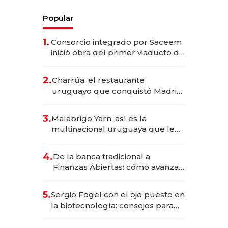
Popular
1.
Consorcio integrado por Saceem
inició obra del primer viaducto de
los Accesos Este a Montevideo;
inversión total asciende a US$ 54
2.
Charrúa, el restaurante
millones
uruguayo que conquistó Madrid:
sirve 300 cubiertos diarios, agota
reservas con un mes de
3.
Malabrigo Yarn: así es la
anticipación y prepara apertura
multinacional uruguaya que le
da de tejer al mundo
4.
De la banca tradicional a
Finanzas Abiertas: cómo avanza
el sistema financiero uruguayo
5.
Sergio Fogel con el ojo puesto en
la biotecnología: consejos para
emprendedores, oportunidades
de inversión y el rol de la IA