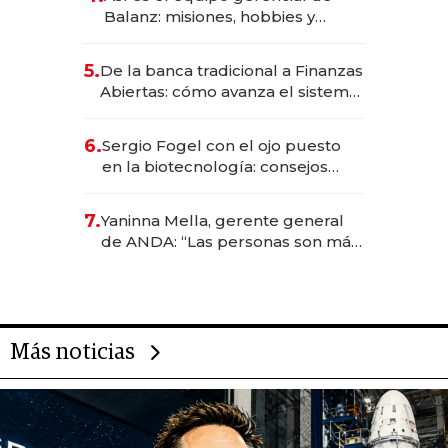
Balanz: misiones, hobbies y
metas para este año
5.
De la banca tradicional a Finanzas
Abiertas: cómo avanza el sistema
financiero uruguayo
6.
Sergio Fogel con el ojo puesto
en la biotecnología: consejos
para emprendedores,
oportunidades de inversión y el
7.
Yaninna Mella, gerente general
rol de la IA
de ANDA: “Las personas son más
importantes que los problemas”
Más noticias