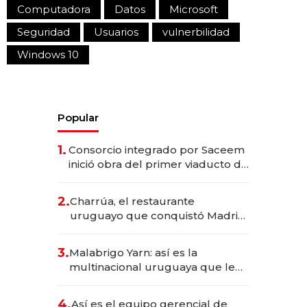
Computadora
Datos
Microsoft
Seguridad
Usuarios
vulnerbilidad
Windows 10
Popular
1.
Consorcio integrado por Saceem
inició obra del primer viaducto de
los Accesos Este a Montevideo;
inversión total asciende a US$ 54
2.
Charrúa, el restaurante
millones
uruguayo que conquistó Madrid:
sirve 300 cubiertos diarios, agota
reservas con un mes de
3.
Malabrigo Yarn: así es la
anticipación y prepara apertura
multinacional uruguaya que le
da de tejer al mundo
4.
Así es el equipo gerencial de