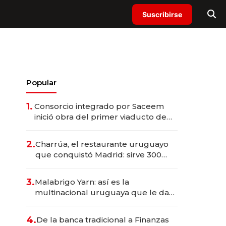
Suscribirse
Popular
1.
Consorcio integrado por Saceem
inició obra del primer viaducto de
los Accesos Este a Montevideo;
inversión total asciende a US$ 54
2.
Charrúa, el restaurante uruguayo
millones
que conquistó Madrid: sirve 300
cubiertos diarios, agota reservas
con un mes de anticipación y
3.
Malabrigo Yarn: así es la
prepara apertura
multinacional uruguaya que le da
de tejer al mundo
4.
De la banca tradicional a Finanzas