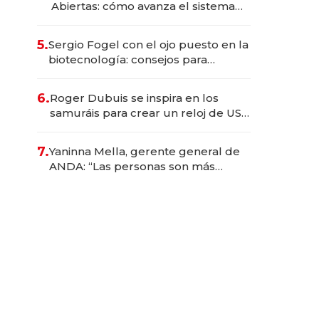
Abiertas: cómo avanza el sistema
financiero uruguayo
5.
Sergio Fogel con el ojo puesto en la
biotecnología: consejos para
emprendedores, oportunidades de
inversión y el rol de la IA
6.
Roger Dubuis se inspira en los
samuráis para crear un reloj de US$
384.000
7.
Yaninna Mella, gerente general de
ANDA: “Las personas son más
importantes que los problemas”