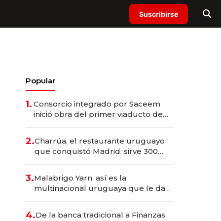
Suscribirse
Popular
1.
Consorcio integrado por Saceem
inició obra del primer viaducto de
los Accesos Este a Montevideo;
inversión total asciende a US$ 54
2.
Charrúa, el restaurante uruguayo
millones
que conquistó Madrid: sirve 300
cubiertos diarios, agota reservas
con un mes de anticipación y
3.
Malabrigo Yarn: así es la
prepara apertura
multinacional uruguaya que le da
de tejer al mundo
4.
De la banca tradicional a Finanzas