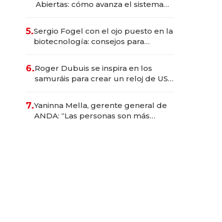
Abiertas: cómo avanza el sistema
financiero uruguayo
5.
Sergio Fogel con el ojo puesto en la
biotecnología: consejos para
emprendedores, oportunidades de
inversión y el rol de la IA
6.
Roger Dubuis se inspira en los
samuráis para crear un reloj de US$
384.000
7.
Yaninna Mella, gerente general de
ANDA: “Las personas son más
importantes que los problemas”