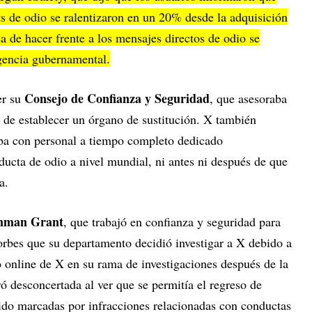
ts de odio se ralentizaron en un 20% desde la adquisición
 de hacer frente a los mensajes directos de odio se
gencia gubernamental.
Consejo de Confianza y Seguridad
er su
, que asesoraba
 de establecer un órgano de sustitución. X también
aba con personal a tiempo completo dedicado
ducta de odio a nivel mundial, ni antes ni después de que
a.
Inman Grant
, que trabajó en confianza y seguridad para
orbes que su departamento decidió investigar a X debido a
 online de X en su rama de investigaciones después de la
 desconcertada al ver que se permitía el regreso de
ido marcadas por infracciones relacionadas con conductas