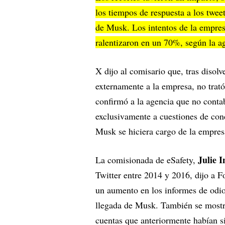
los tiempos de respuesta a los twee
de Musk. Los intentos de la empresa
ralentizaron en un 70%, según la a
X dijo al comisario que, tras disolv
externamente a la empresa, no trató
confirmó a la agencia que no cont
exclusivamente a cuestiones de con
Musk se hiciera cargo de la empres
Julie 
La comisionada de eSafety,
Twitter entre 2014 y 2016, dijo a F
un aumento en los informes de odio
llegada de Musk. También se mostró
cuentas que anteriormente habían s