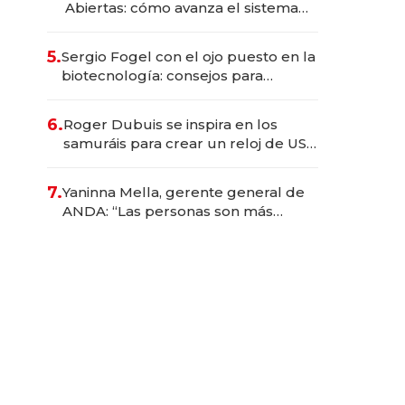
Abiertas: cómo avanza el sistema
financiero uruguayo
5.
Sergio Fogel con el ojo puesto en la
biotecnología: consejos para
emprendedores, oportunidades de
inversión y el rol de la IA
6.
Roger Dubuis se inspira en los
samuráis para crear un reloj de US$
384.000
7.
Yaninna Mella, gerente general de
ANDA: “Las personas son más
importantes que los problemas”