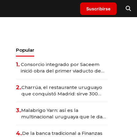
Suscribirse
Popular
1.
Consorcio integrado por Saceem
inició obra del primer viaducto de
los Accesos Este a Montevideo;
inversión total asciende a US$ 54
2.
Charrúa, el restaurante uruguayo
millones
que conquistó Madrid: sirve 300
cubiertos diarios, agota reservas
con un mes de anticipación y
3.
Malabrigo Yarn: así es la
prepara apertura
multinacional uruguaya que le da
de tejer al mundo
4.
De la banca tradicional a Finanzas