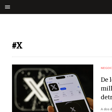
#X
NEGOC
De l
mill
detr
A dos d