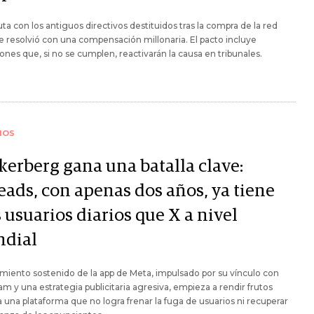
uta con los antiguos directivos destituidos tras la compra de la red
se resolvió con una compensación millonaria. El pacto incluye
ones que, si no se cumplen, reactivarán la causa en tribunales.
IOS
kerberg gana una batalla clave:
eads, con apenas dos años, ya tiene
 usuarios diarios que X a nivel
dial
imiento sostenido de la app de Meta, impulsado por su vínculo con
am y una estrategia publicitaria agresiva, empieza a rendir frutos
a una plataforma que no logra frenar la fuga de usuarios ni recuperar