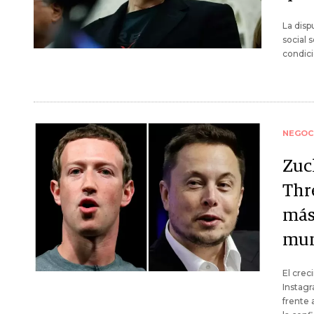
La disp
social 
condici
NEGOC
Zuc
Thr
más
mun
El crec
Instagr
frente 