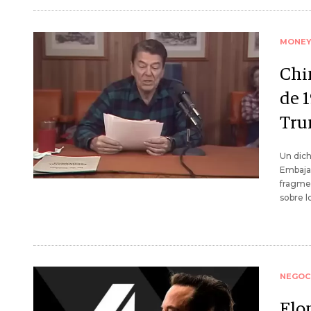
MONE
Chi
de 1
Tr
Un dich
Embajad
fragmen
sobre l
NEGOC
Elo