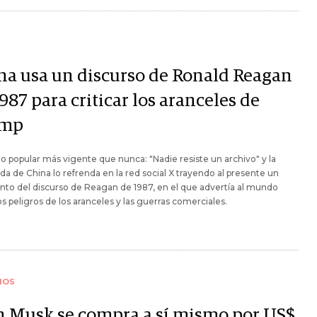
Y
na usa un discurso de Ronald Reagan
987 para criticar los aranceles de
ump
o popular más vigente que nunca: "Nadie resiste un archivo" y la
a de China lo refrenda en la red social X trayendo al presente un
to del discurso de Reagan de 1987, en el que advertía al mundo
os peligros de los aranceles y las guerras comerciales.
IOS
n Musk se compra a sí mismo por US$