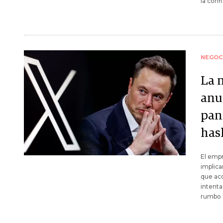
la conf
NEGOC
La 
anu
pant
has
El empr
implica
que aco
intenta
rumbo d