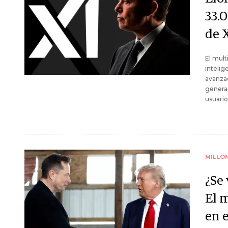
33.
de 
El mult
intelig
avanzad
genera 
usuario
MILLO
¿Se
El 
en 