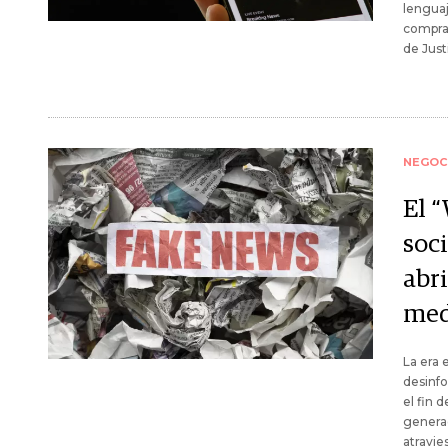
lenguaj
compra 
de Just
NEGOC
El “
soc
abr
med
La era 
desinf
el fin 
generad
atravie