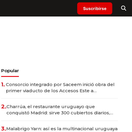
Suscribirse
Popular
1.
Consorcio integrado por Saceem inició obra del
primer viaducto de los Accesos Este a
Montevideo; inversión total asciende a US$ 54
millones
2.
Charrúa, el restaurante uruguayo que
conquistó Madrid: sirve 300 cubiertos diarios,
agota reservas con un mes de anticipación y
prepara apertura
3.
Malabrigo Yarn: así es la multinacional uruguaya