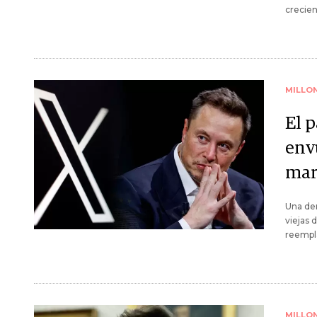
crecie
MILLO
El 
envu
mar
Una dem
viejas 
reempl
MILLO