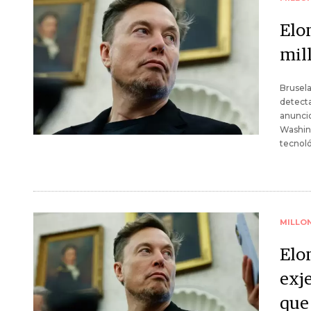
Elo
mil
Brusela
detecta
anuncio
Washing
tecnoló
MILLO
Elo
exje
que