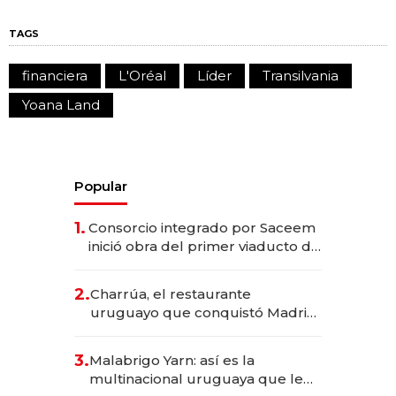
TAGS
financiera
L'Oréal
Líder
Transilvania
Yoana Land
Popular
1.
Consorcio integrado por Saceem
inició obra del primer viaducto de
los Accesos Este a Montevideo;
inversión total asciende a US$ 54
2.
Charrúa, el restaurante
millones
uruguayo que conquistó Madrid:
sirve 300 cubiertos diarios, agota
reservas con un mes de
3.
Malabrigo Yarn: así es la
anticipación y prepara apertura
multinacional uruguaya que le