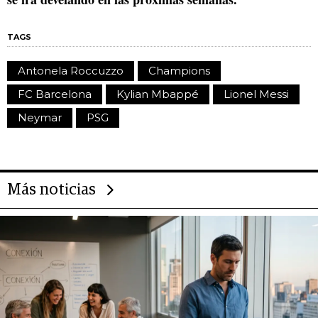
TAGS
Antonela Roccuzzo
Champions
FC Barcelona
Kylian Mbappé
Lionel Messi
Neymar
PSG
Más noticias