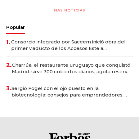
MAS NOTICIAS
Popular
1.
Consorcio integrado por Saceem inició obra del
primer viaducto de los Accesos Este a
Montevideo; inversión total asciende a US$ 54
millones
2.
Charrúa, el restaurante uruguayo que conquistó
Madrid: sirve 300 cubiertos diarios, agota reservas
con un mes de anticipación y prepara apertura
3.
Sergio Fogel con el ojo puesto en la
biotecnología: consejos para emprendedores,
oportunidades de inversión y el rol de la IA