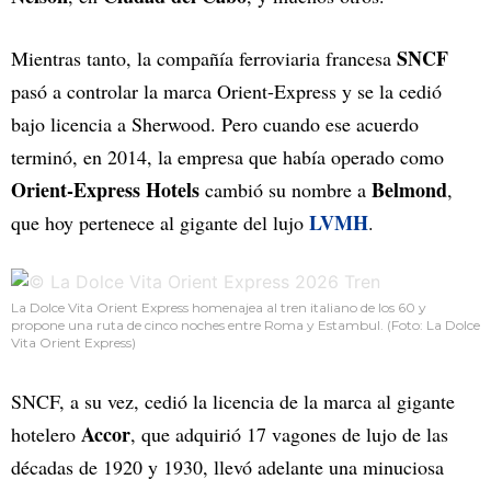
SNCF
Mientras tanto, la compañía ferroviaria francesa
pasó a controlar la marca Orient-Express y se la cedió
bajo licencia a Sherwood. Pero cuando ese acuerdo
terminó, en 2014, la empresa que había operado como
Orient-Express Hotels
Belmond
cambió su nombre a
,
LVMH
que hoy pertenece al gigante del lujo
.
La Dolce Vita Orient Express homenajea al tren italiano de los 60 y
propone una ruta de cinco noches entre Roma y Estambul. (Foto: La Dolce
Vita Orient Express)
SNCF, a su vez, cedió la licencia de la marca al gigante
Accor
hotelero
, que adquirió 17 vagones de lujo de las
décadas de 1920 y 1930, llevó adelante una minuciosa