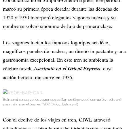
Conocido como el Simplon-Orient-Express, ese período
marcó su primera época dorada: durante las décadas de
1920 y 1930 incorporó elegantes vagones nuevos y su
nombre se volvió sinónimo de lujo de primera clase.
Los vagones lucían los famosos logotipos art déco,
magníficos paneles de madera, un diseño impactante y una
gastronomía excepcional. En este tren se ambienta la
célebre novela
Asesinato en el Orient Express
, cuya
acción ficticia transcurre en 1935.
Belmond conserva los vagones que James Sherwood compró y restauró
para relanzar el tren en 1982. (Foto: Belmond)
Con el declive de los viajes en tren, CIWL atravesó
dificultades y, si bien la ruta del Orient-Express continuó