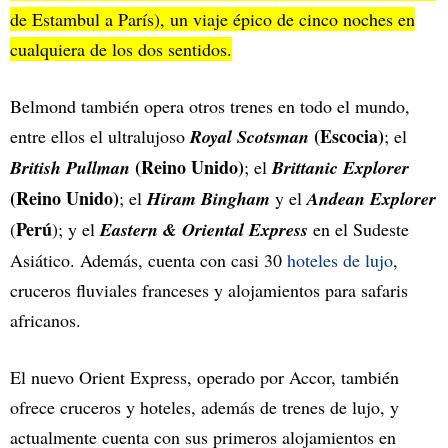
de Estambul a París), un viaje épico de cinco noches en
cualquiera de los dos sentidos.
Belmond también opera otros trenes en todo el mundo,
(Escocia)
entre ellos el ultralujoso
Royal Scotsman
; el
(Reino Unido)
British Pullman
; el
Brittanic Explorer
(Reino Unido)
; el
Hiram Bingham
y el
Andean Explorer
Perú
(
); y el
Eastern & Oriental Express
en el Sudeste
Asiático. Además, cuenta con casi 30
hoteles de lujo
,
cruceros fluviales franceses y alojamientos para safaris
africanos.
El nuevo Orient Express, operado por Accor, también
ofrece cruceros y hoteles, además de trenes de lujo, y
actualmente cuenta con sus primeros alojamientos en