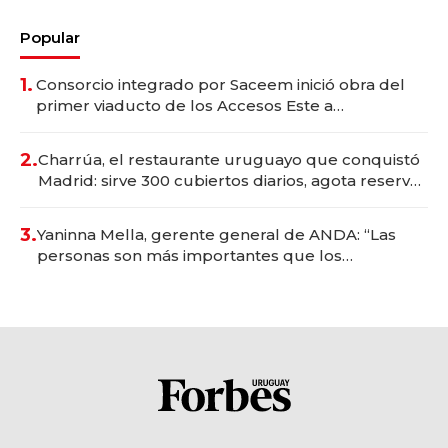
Popular
1.
Consorcio integrado por Saceem inició obra del
primer viaducto de los Accesos Este a
Montevideo; inversión total asciende a US$ 54
millones
2.
Charrúa, el restaurante uruguayo que conquistó
Madrid: sirve 300 cubiertos diarios, agota reservas
con un mes de anticipación y prepara apertura
3.
Yaninna Mella, gerente general de ANDA: “Las
personas son más importantes que los
problemas”