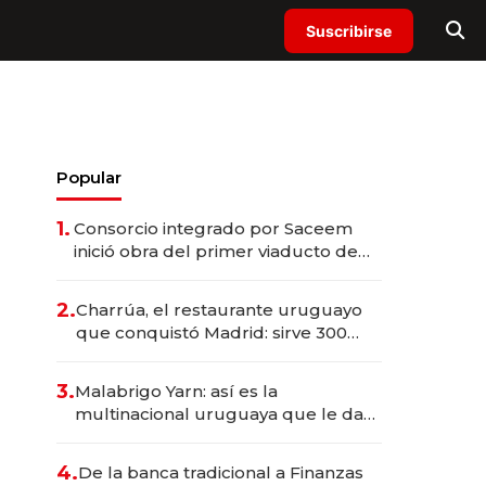
Suscribirse
Popular
1.
Consorcio integrado por Saceem
inició obra del primer viaducto de
los Accesos Este a Montevideo;
inversión total asciende a US$ 54
2.
Charrúa, el restaurante uruguayo
millones
que conquistó Madrid: sirve 300
cubiertos diarios, agota reservas
con un mes de anticipación y
3.
Malabrigo Yarn: así es la
prepara apertura
multinacional uruguaya que le da
de tejer al mundo
4.
De la banca tradicional a Finanzas