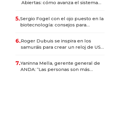
Abiertas: cómo avanza el sistema
financiero uruguayo
5.
Sergio Fogel con el ojo puesto en la
biotecnología: consejos para
emprendedores, oportunidades de
inversión y el rol de la IA
6.
Roger Dubuis se inspira en los
samuráis para crear un reloj de US$
384.000
7.
Yaninna Mella, gerente general de
ANDA: “Las personas son más
importantes que los problemas”