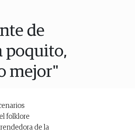
nte de
 a poquito,
lo mejor"
cenarios
l folklore
rendedora de la