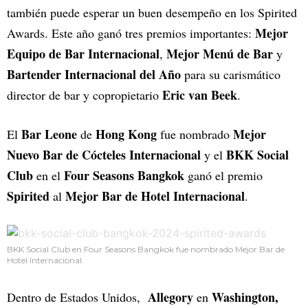
también puede esperar un buen desempeño en los Spirited
Mejor
Awards. Este año ganó tres premios importantes:
Equipo de Bar Internacional
Mejor Menú de Bar
,
y
Bartender Internacional del Año
para su carismático
Eric van Beek
director de bar y copropietario
.
Bar Leone
Hong Kong
Mejor
El
de
fue nombrado
Nuevo Bar de Cócteles Internacional
BKK Social
y el
Club
Four Seasons Bangkok
en el
ganó el premio
Spirited
Mejor Bar de Hotel Internacional
al
.
BKK Social Club en Four Seasons Bangkok fue nombrado Mejor Bar de
Hotel Internacional.
Allegory
Washington,
Dentro de Estados Unidos,
en