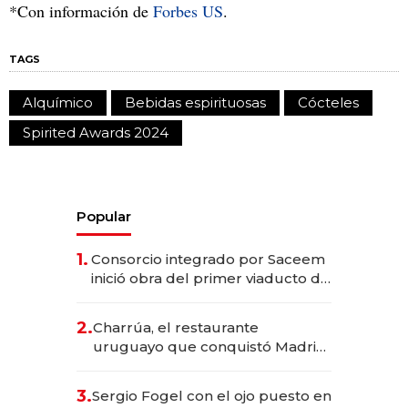
*Con información de
Forbes US
.
TAGS
Alquímico
Bebidas espirituosas
Cócteles
Spirited Awards 2024
Popular
1.
Consorcio integrado por Saceem
inició obra del primer viaducto de
los Accesos Este a Montevideo;
inversión total asciende a US$ 54
2.
Charrúa, el restaurante
millones
uruguayo que conquistó Madrid:
sirve 300 cubiertos diarios, agota
reservas con un mes de
3.
Sergio Fogel con el ojo puesto en
anticipación y prepara apertura