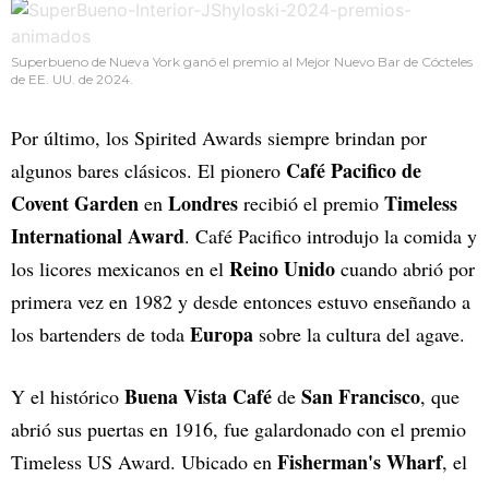
Superbueno de Nueva York ganó el premio al Mejor Nuevo Bar de Cócteles
de EE. UU. de 2024.
Por último, los Spirited Awards siempre brindan por
Café Pacifico de
algunos bares clásicos. El pionero
Covent Garden
Londres
Timeless
en
recibió el premio
International Award
. Café Pacifico introdujo la comida y
Reino Unido
los licores mexicanos en el
cuando abrió por
primera vez en 1982 y desde entonces estuvo enseñando a
Europa
los bartenders de toda
sobre la cultura del agave.
Buena Vista Café
San Francisco
Y el histórico
de
, que
abrió sus puertas en 1916, fue galardonado con el premio
Fisherman's Wharf
Timeless US Award. Ubicado en
, el