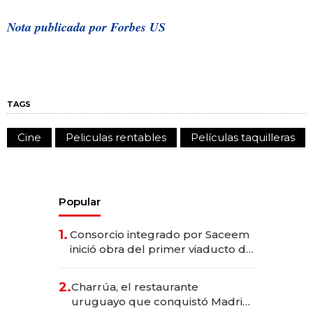
Nota publicada por Forbes US
TAGS
Cine
Peliculas rentables
Películas taquilleras
Popular
1.
Consorcio integrado por Saceem
inició obra del primer viaducto de
los Accesos Este a Montevideo;
inversión total asciende a US$ 54
2.
Charrúa, el restaurante
millones
uruguayo que conquistó Madrid: