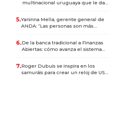
multinacional uruguaya que le da
de tejer al mundo
5.
Yaninna Mella, gerente general de
ANDA: “Las personas son más
importantes que los problemas”
6.
De la banca tradicional a Finanzas
Abiertas: cómo avanza el sistema
financiero uruguayo
7.
Roger Dubuis se inspira en los
samuráis para crear un reloj de US$
384.000