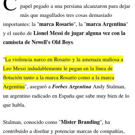
C
papel pegado a una persiana alcanzaron para dejar
más que magullados tres cosas demasiado
marca Rosario
marca Argentina
importantes: la "
", la "
"
Lionel Messi de jugar alguna vez con la
y el sueño de
camiseta de Newell's Old Boys
.
"
La violencia narco en Rosario y la amenaza mafiosa a
Leo Messi indudablemente le pegan en la línea de
flotación tanto a la marca Rosario como a la marca
Argentina
", aseguró a
Forbes Argentina
Andy Stalman,
un argentino radicado en España que sabe muy bien de lo
que habla.
Mister Branding
Stalman, conocido como "
", ha
contribuido a diseñar y potenciar marcas de compañías,