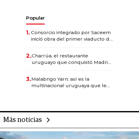
Popular
1.
Consorcio integrado por Saceem
inició obra del primer viaducto de
los Accesos Este a Montevideo;
inversión total asciende a US$ 54
2.
Charrúa, el restaurante
millones
uruguayo que conquistó Madrid:
sirve 300 cubiertos diarios, agota
reservas con un mes de
3.
Malabrigo Yarn: así es la
anticipación y prepara apertura
multinacional uruguaya que le
da de tejer al mundo
Más noticias