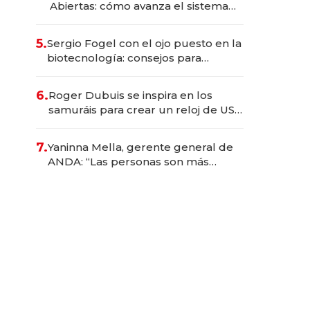
Abiertas: cómo avanza el sistema
financiero uruguayo
5.
Sergio Fogel con el ojo puesto en la
biotecnología: consejos para
emprendedores, oportunidades de
inversión y el rol de la IA
6.
Roger Dubuis se inspira en los
samuráis para crear un reloj de US$
384.000
7.
Yaninna Mella, gerente general de
ANDA: “Las personas son más
importantes que los problemas”