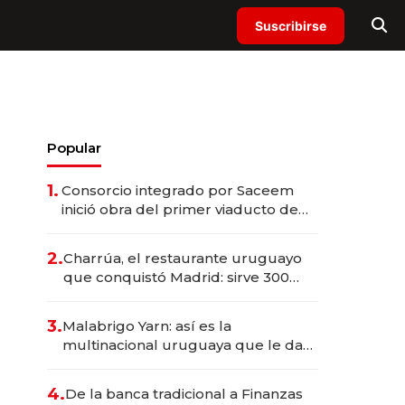
Suscribirse
Popular
1.
Consorcio integrado por Saceem
inició obra del primer viaducto de
los Accesos Este a Montevideo;
inversión total asciende a US$ 54
2.
Charrúa, el restaurante uruguayo
millones
que conquistó Madrid: sirve 300
cubiertos diarios, agota reservas
con un mes de anticipación y
3.
Malabrigo Yarn: así es la
prepara apertura
multinacional uruguaya que le da
de tejer al mundo
4.
De la banca tradicional a Finanzas