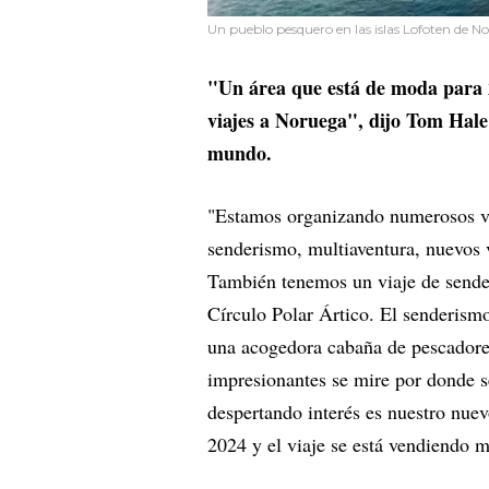
Un pueblo pesquero en las islas Lofoten de N
"Un área que está de moda para 2
viajes a Noruega", dijo Tom Hale
mundo.
"Estamos organizando numerosos vi
senderismo, multiaventura, nuevos v
También tenemos un viaje de sender
Círculo Polar Ártico. El senderismo 
una acogedora cabaña de pescadores
impresionantes se mire por donde s
despertando interés es nuestro nu
2024 y el viaje se está vendiendo m