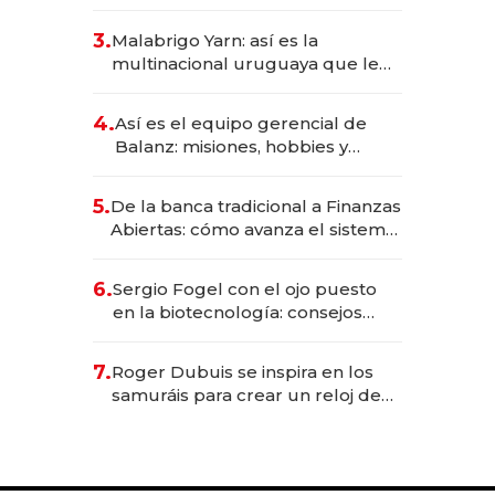
sirve 300 cubiertos diarios, agota
reservas con un mes de
3.
Malabrigo Yarn: así es la
anticipación y prepara apertura
multinacional uruguaya que le
da de tejer al mundo
4.
Así es el equipo gerencial de
Balanz: misiones, hobbies y
metas para este año
5.
De la banca tradicional a Finanzas
Abiertas: cómo avanza el sistema
financiero uruguayo
6.
Sergio Fogel con el ojo puesto
en la biotecnología: consejos
para emprendedores,
oportunidades de inversión y el
7.
Roger Dubuis se inspira en los
rol de la IA
samuráis para crear un reloj de
US$ 384.000