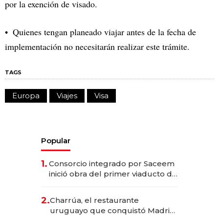
por la exención de visado.
Quienes tengan planeado viajar antes de la fecha de
implementación no necesitarán realizar este trámite.
TAGS
Europa
Viajes
Visa
Popular
1.
Consorcio integrado por Saceem
inició obra del primer viaducto de
los Accesos Este a Montevideo;
inversión total asciende a US$ 54
2.
Charrúa, el restaurante
millones
uruguayo que conquistó Madrid: