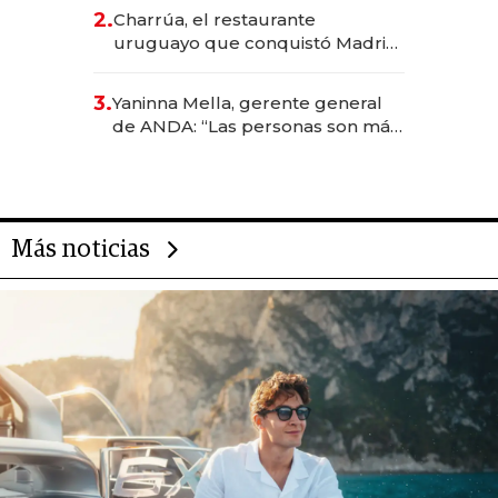
inversión total asciende a US$ 54
2.
Charrúa, el restaurante
millones
uruguayo que conquistó Madrid:
sirve 300 cubiertos diarios, agota
reservas con un mes de
3.
Yaninna Mella, gerente general
anticipación y prepara apertura
de ANDA: “Las personas son más
importantes que los problemas”
Más noticias