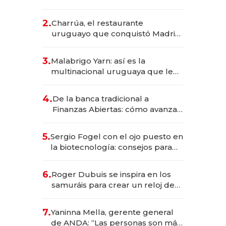
los Accesos Este a Montevideo;
inversión total asciende a US$ 54
2.
Charrúa, el restaurante
millones
uruguayo que conquistó Madrid:
sirve 300 cubiertos diarios, agota
reservas con un mes de
3.
Malabrigo Yarn: así es la
anticipación y prepara apertura
multinacional uruguaya que le
da de tejer al mundo
4.
De la banca tradicional a
Finanzas Abiertas: cómo avanza
el sistema financiero uruguayo
5.
Sergio Fogel con el ojo puesto en
la biotecnología: consejos para
emprendedores, oportunidades
de inversión y el rol de la IA
6.
Roger Dubuis se inspira en los
samuráis para crear un reloj de
US$ 384.000
7.
Yaninna Mella, gerente general
de ANDA: “Las personas son más