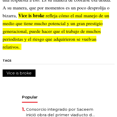
A su manera, que por momentos es un poco desprolija o
Vice is broke
bizarra,
refleja cómo el mal manejo de un
medio que tiene mucho potencial y un gran prestigio
generacional, puede hacer que el trabajo de muchos
periodistas y el riesgo que adquirieron se vuelvan
relativos.
TAGS
Vice is broke
Popular
1.
Consorcio integrado por Saceem
inició obra del primer viaducto de