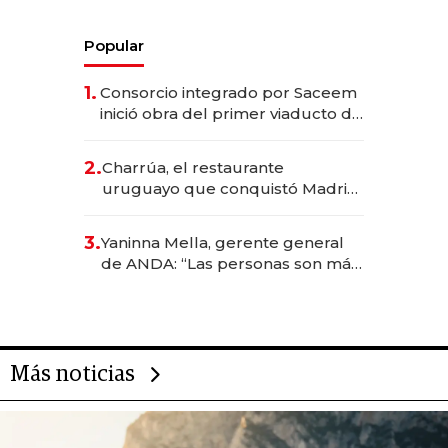
Popular
1.
Consorcio integrado por Saceem
inició obra del primer viaducto de
los Accesos Este a Montevideo;
inversión total asciende a US$ 54
2.
Charrúa, el restaurante
millones
uruguayo que conquistó Madrid:
sirve 300 cubiertos diarios, agota
reservas con un mes de
3.
Yaninna Mella, gerente general
anticipación y prepara apertura
de ANDA: “Las personas son más
importantes que los problemas”
Más noticias