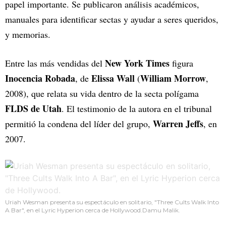
papel importante. Se publicaron análisis académicos,
manuales para identificar sectas y ayudar a seres queridos,
y memorias.
New York Times
Entre las más vendidas del
figura
Inocencia Robada
Elissa Wall
William Morrow
, de
(
,
2008), que relata su vida dentro de la secta polígama
FLDS de Utah
. El testimonio de la autora en el tribunal
Warren Jeffs
permitió la condena del líder del grupo,
, en
2007.
Uriah Wesman presenta su espectáculo en solitario, "Three Cults Walk Into
A Bar", en el Lyric Hyperion cerca de Hollywood.Damu Malik.