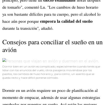
efecto estimulante
principio, pero tiene un
horas después
de tomarlo", comentó Lu. "Los cambios de huso horario
ya son bastante difíciles para tu cuerpo, pero el alcohol lo
empeora la calidad del sueño
hace aún peor porque
durante la transición", añadió.
Consejos para conciliar el sueño en un
avión
Dormir bien en un avión es complicado, especialmente cuando tenés que
lidiar con los anuncios del vuelo, otros pasajeros moviéndose por los
pasillos, los cambios de huso horario y, para colmo, un asiento que se
queda recto y hace difícil ponerse cómodo.
Dormir en un avión requiere un poco de planificación al
momento de empacar, además de usar algunas estrategias
aprobadas por expertos en sueño. Acá están los mejores