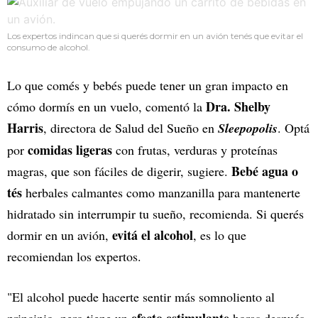
Los expertos indincan que si querés dormir en un avión tenés que evitar el
consumo de alcohol.
Lo que comés y bebés puede tener un gran impacto en
Dra. Shelby
cómo dormís en un vuelo, comentó la
Harris
, directora de Salud del Sueño en
Sleepopolis
. Optá
comidas ligeras
por
con frutas, verduras y proteínas
Bebé agua o
magras, que son fáciles de digerir, sugiere.
tés
herbales calmantes como manzanilla para mantenerte
hidratado sin interrumpir tu sueño, recomienda. Si querés
evitá el alcohol
dormir en un avión,
, es lo que
recomiendan los expertos.
"El alcohol puede hacerte sentir más somnoliento al