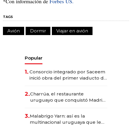
*Con información de
Forbes US.
TAGS
Avión
Dormir
Viajar en avión
Popular
1.
Consorcio integrado por Saceem
inició obra del primer viaducto de
los Accesos Este a Montevideo;
inversión total asciende a US$ 54
2.
Charrúa, el restaurante
millones
uruguayo que conquistó Madrid:
sirve 300 cubiertos diarios, agota
reservas con un mes de
3.
Malabrigo Yarn: así es la
anticipación y prepara apertura
multinacional uruguaya que le
da de tejer al mundo