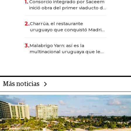
1.
Consorcio integrado por Saceem
inició obra del primer viaducto de
los Accesos Este a Montevideo;
inversión total asciende a US$ 54
2.
Charrúa, el restaurante
millones
uruguayo que conquistó Madrid:
sirve 300 cubiertos diarios, agota
reservas con un mes de
3.
Malabrigo Yarn: así es la
anticipación y prepara apertura
multinacional uruguaya que le
da de tejer al mundo
Más noticias